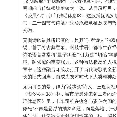
“文明裂痕”“轩辕经纬”，六者相互勾连、彼
明叩问与传统根脉熔铸为一体。从目录可见，
《凌晨4时：江门雅瑶休息区》这般捕捉现实
书：二十四节气诗笺》这类承载象征意味与哲
交融。
黄鹏诗歌最具辨识度的，是其“学者诗人”的
锐，善于将古典意象、科技术语、都市生存经
诗歌语言常常将“量子纠缠”“引力波”“坍缩
境、跨领域的审美张力。这种写法极易陷入概
章中，这种融合却成功打开了当代诗歌的全新
长的旧式回声，而成为技术时代下人类精神处
尤为可贵的是，作为“潜越派”诗人、三度诗
《潮汐·8月18》中，城市清晨外来务工者的
瑶休息区》里，卡车司机在疲惫与责任之间的
微光”不再是悬浮的抽象命题，而是落地于汗
体生活，让诗歌真正触摸到现实的肌理，摆脱