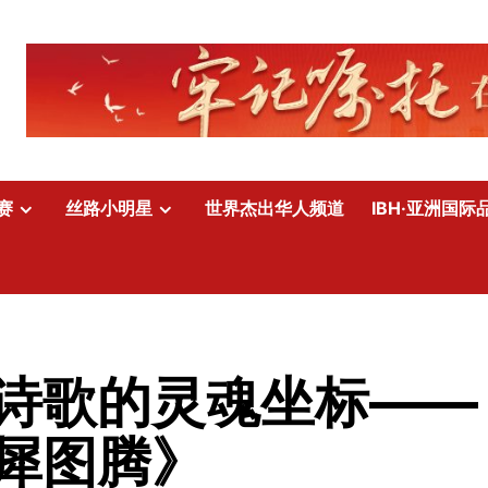
赛
丝路小明星
世界杰出华人频道
IBH·亚洲国际
诗歌的灵魂坐标——
犀图腾》