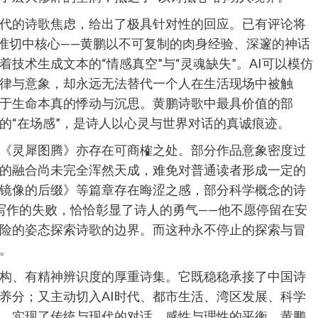
时代的诗歌焦虑，给出了极具针对性的回应。已有评论将
精准切中核心——黄鹏以不可复制的肉身经验、深邃的神话
技术生成文本的“情感真空”与“灵魂缺失”。AI可以模仿
律与意象，却永远无法替代一个人在生活现场中被触
于生命本真的悸动与沉思。黄鹏诗歌中最具价值的部
的“在场感”，是诗人以心灵与世界对话的真诚痕迹。
《灵犀图腾》亦存在可商榷之处。部分作品意象密度过
的融合尚未完全浑然天成，难免对普通读者形成一定的
镜像的后缀》等篇章存在晦涩之感，部分科学概念的诗
非写作的失败，恰恰彰显了诗人的勇气——他不愿停留在安
险的姿态探索诗歌的边界。而这种永不停止的探索与冒
。
构、有精神辨识度的厚重诗集。它既稳稳承接了中国诗
养分；又主动切入AI时代、都市生活、湾区发展、科学
，实现了传统与现代的对话、感性与理性的平衡。黄鹏