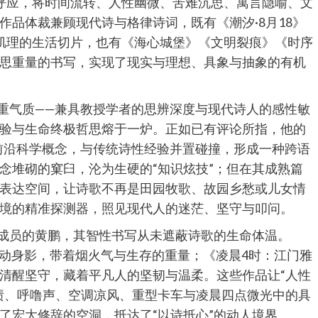
此呼应，将时间流转、人性幽微、苦难沉思、寓言隐喻、文
作品体裁兼顾现代诗与格律诗词，既有《潮汐·8月18》
肌理的生活切片，也有《海心城堡》《文明裂痕》《时序
思重量的书写，实现了现实与理想、具象与抽象的有机
双重气质——兼具教授学者的思辨深度与现代诗人的感性敏
验与生命终极哲思熔于一炉。正如已有评论所指，他的
”等前沿科学概念，与传统诗性经验并置碰撞，形成一种跨语
念堆砌的窠臼，沦为生硬的“知识炫技”；但在其成熟篇
表达空间，让诗歌不再是田园牧歌、故园乡愁或儿女情
境的精准探测器，照见现代人的迷茫、坚守与叩问。
社成员的黄鹏，其智性书写从未遮蔽诗歌的生命体温。
涌动身影，带着烟火气与生存的重量；《凌晨4时：江门雅
清醒坚守，藏着平凡人的坚韧与温柔。这些作品让“人性
渍、呼噜声、空调凉风、重型卡车与凌晨四点微光中的具
了宏大修辞的空洞，抵达了“以诗抵心”的动人境界。