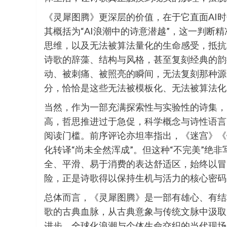
《灵犀图腾》更深层的价值，在于它直面AI
其概括为“AI浪潮中的诗意潜越”，这一判断
思维，以及无法被算法量化的生命感受，抵抗着
诗歌的辞藻、结构与风格，甚至复刻经典的韵
动、被刺痛、被照亮的瞬间，无法复刻那种源
分，恰恰是这些无法被模板化、无法被算法化
当然，作为一部充满探索性与实验性的诗集，
高，哲思推进过于急促，科学概念与诗性语言
阅读门槛。前序评论亦坦率指出，《迷宫》《
化转译“尚未全然浑成”。但这种“不完美”绝
全、平滑、易于消费的表达舒适区，始终以冒
险，正是诗歌得以保持生机与活力的核心密码
总体而言，《灵犀图腾》是一部有雄心、有结
歌的古典血脉，从古典意象与传统文脉中汲取
进步、全球化浪潮与个体生命交织的当代现场