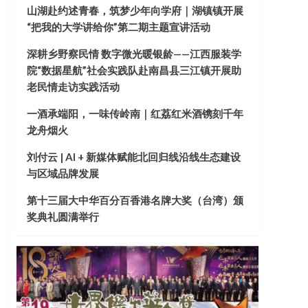
山湖赴约述青春，筑梦少年向学府｜湖镇镇开展
“把我的大学讲给你”第二期主题宣讲活动
深耕乡野察民情 数字微光暖银龄——江西服装学
院“数据星航”社会实践队赴南昌县三江镇开展助
老民情走访实践活动
一酒承端阳，一味传岭南｜红荔红米酒镌刻千年
龙舟烟火
刘付云 | AI + 新媒体赋能北回归线沿线生态建设
与区域品牌发展
第十三届大中华百分百香港名牌大奖（台湾）颁
奖典礼圆满举行