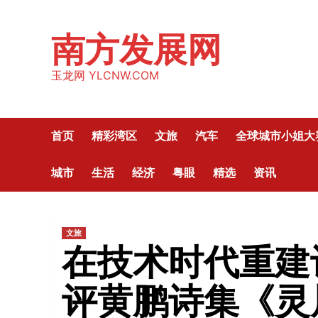
Skip
to
南方发展网
content
玉龙网 YLCNW.COM
首页
精彩湾区
文旅
汽车
全球城市小姐大
城市
生活
经济
粤眼
精选
资讯
文旅
在技术时代重建
评黄鹏诗集《灵