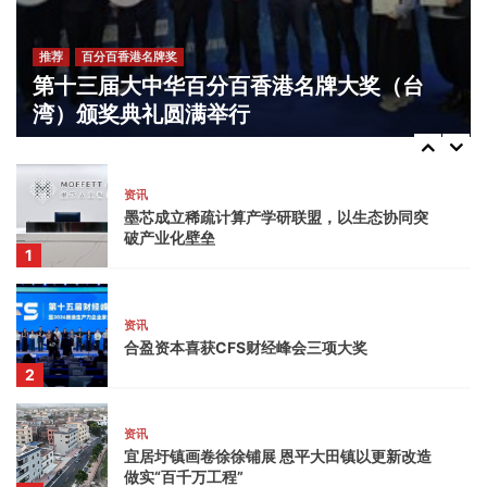
4
推荐
百分百香港名牌奖
资讯
第十三届大中华百分百香港名牌大奖（台
两年营收超300亿元！广州南沙这片“科创雨
湾）颁奖典礼圆满举行
林”拔节生长
5
2026-06-10
资讯
墨芯成立稀疏计算产学研联盟，以生态协同突
破产业化壁垒
1
资讯
合盈资本喜获CFS财经峰会三项大奖
2
资讯
宜居圩镇画卷徐徐铺展 恩平大田镇以更新改造
做实“百千万工程”