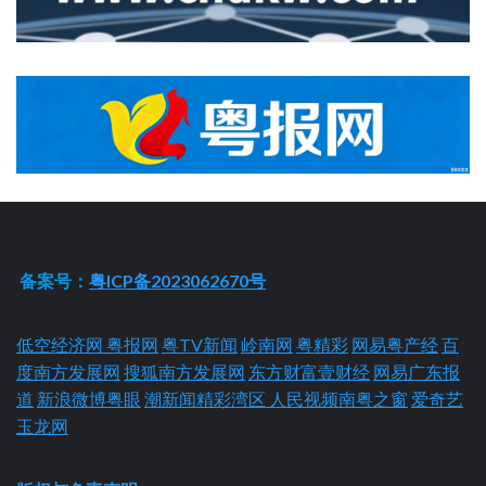
备案号：
粤ICP备2023062670号
低空经济网
粤报网
粤TV新闻
岭南网
粤精彩
网易粤产经
百
度南方发展网
搜狐南方发展网
东方财富壹财经
网易广东报
道
新浪微博粤眼
潮新闻精彩湾区
人民视频南粤之窗
爱奇艺
玉龙网