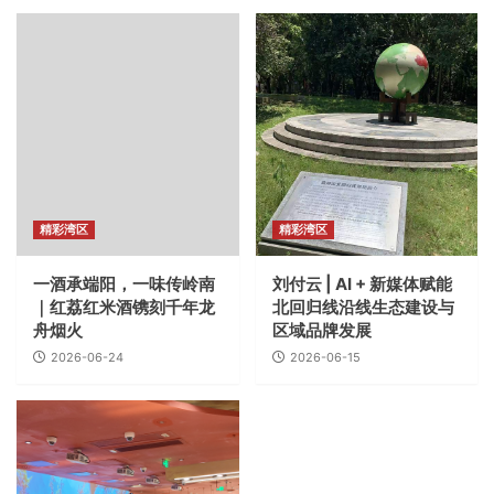
资讯
宜居圩镇画卷徐徐铺展 恩平大田镇以更新改造
做实“百千万工程”
3
资讯
温氏股份全员上飞书，把 AI “种”进农牧全产业
链
精彩湾区
精彩湾区
4
一酒承端阳，一味传岭南
刘付云 | AI + 新媒体赋能
资讯
｜红荔红米酒镌刻千年龙
北回归线沿线生态建设与
两年营收超300亿元！广州南沙这片“科创雨
舟烟火
区域品牌发展
林”拔节生长
2026-06-24
2026-06-15
5