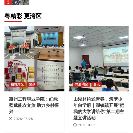
3
粤精彩 更湾区
资讯
温氏股份全员上飞书，把 AI “种”进农牧全产业
链
4
资讯
两年营收超300亿元！广州南沙这片“科创雨
林”拔节生长
5
资讯
精彩湾区
资讯
精彩湾区
资讯
墨芯成立稀疏计算产学研联盟，以生态协同突
破产业化壁垒
惠州工程职业学院：红绿
山湖赴约述青春，筑梦少
1
蓝赋能农文旅 助力乡村振
年向学府｜湖镇镇开展“把
兴
我的大学讲给你”第二期主
题宣讲活动
2026-07-25
资讯
合盈资本喜获CFS财经峰会三项大奖
2026-07-23
2