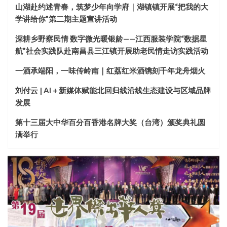
山湖赴约述青春，筑梦少年向学府｜湖镇镇开展“把我的大
学讲给你”第二期主题宣讲活动
深耕乡野察民情 数字微光暖银龄——江西服装学院“数据星
航”社会实践队赴南昌县三江镇开展助老民情走访实践活动
一酒承端阳，一味传岭南｜红荔红米酒镌刻千年龙舟烟火
刘付云 | AI + 新媒体赋能北回归线沿线生态建设与区域品牌
发展
第十三届大中华百分百香港名牌大奖（台湾）颁奖典礼圆
满举行