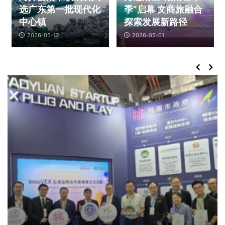
选广东第一批现代化
季”启幕 文商旅融合
中心镇
探索发展新路径
2026-05-12
2026-05-01
资讯
宜居圩镇画卷徐徐铺展 恩平大田镇以更新改造
做实“百千万工程”
3
资讯
温氏股份全员上飞书，把 AI “种”进农牧全产业
链