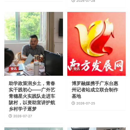
2026-07-28
资讯
资讯
助学政策润乡土，青春
博罗融媒携手广东台惠
实干践初心——广外艺
州记者站成立联合制作
青穗星火实践队走进车
基地
陂村，以资助宣讲护航
2026-07-25
乡村学子逐梦
2026-07-27