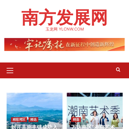
Skip
南方发展网
to
content
玉龙网 YLCNW.COM
Primary
Menu
精彩湾区
精选
精选
封开县南丰镇成功入
万达南区“潮南艺术