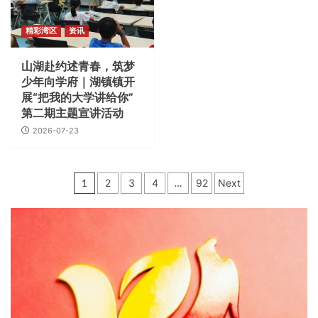
精彩湾区
资讯
山湖赴约述青春，筑梦
少年向学府｜湖镇镇开
展“把我的大学讲给你”
第二期主题宣讲活动
2026-07-23
文
1
2
3
4
…
92
Next
章
分
页