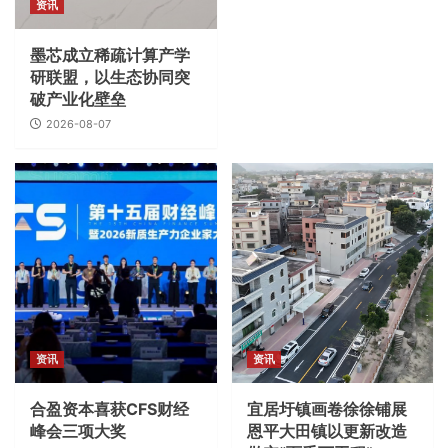
资讯
墨芯成立稀疏计算产学
研联盟，以生态协同突
破产业化壁垒
2026-08-07
资讯
资讯
合盈资本喜获CFS财经
宜居圩镇画卷徐徐铺展
峰会三项大奖
恩平大田镇以更新改造