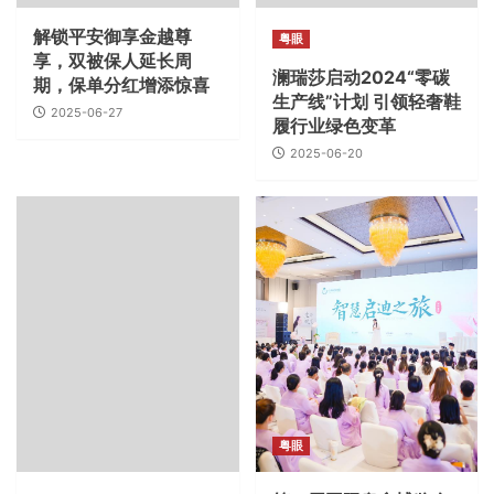
解锁平安御享金越尊
粤眼
享，双被保人延长周
澜瑞莎启动2024“零碳
期，保单分红增添惊喜
生产线”计划 引领轻奢鞋
2025-06-27
履行业绿色变革
2025-06-20
粤眼