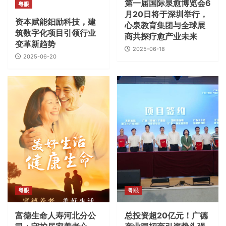
第一届国际泉愈博览会6
粤眼
月20日将于深圳举行，
资本赋能鈤励科技，建
心泉教育集团与全球展
筑数字化项目引领行业
商共探疗愈产业未来
变革新趋势
2025-06-18
2025-06-20
粤眼
粤眼
富德生命人寿河北分公
总投资超20亿元！广德