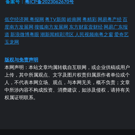
备案号：
粤ICP备2023062670号
低空经济网
粤报网
粤TV新闻
岭南网
粤精彩
网易粤产经
百
度南方发展网
搜狐南方发展网
东方财富壹财经
网易广东报
道
新浪微博粤眼
潮新闻精彩湾区
人民视频南粤之窗
爱奇艺
玉龙网
版权与免责声明
本网声明：本站文章均属转载自互联网，或企业供稿或用户
上传，其中所属观点、文字及图片权责归属原作者单位或个
人，不代表本网立场、观点，与本网无关，概不负责；文章
中所涉内容不构成投资、消费建议，如涉及侵权，请持有关
权属证明联系。