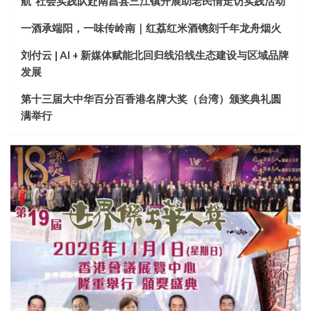
航”社会实践队赴南昌县三江镇开展助老民情走访实践活动
一酒承端阳，一味传岭南｜红荔红米酒镌刻千年龙舟烟火
刘付云 | AI + 新媒体赋能北回归线沿线生态建设与区域品牌
发展
第十三届大中华百分百香港名牌大奖（台湾）颁奖典礼圆
满举行