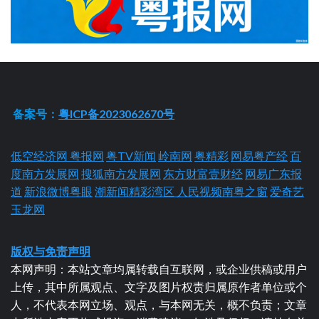
备案号：
粤ICP备2023062670号
低空经济网
粤报网
粤TV新闻
岭南网
粤精彩
网易粤产经
百
度南方发展网
搜狐南方发展网
东方财富壹财经
网易广东报
道
新浪微博粤眼
潮新闻精彩湾区
人民视频南粤之窗
爱奇艺
玉龙网
版权与免责声明
本网声明：本站文章均属转载自互联网，或企业供稿或用户
上传，其中所属观点、文字及图片权责归属原作者单位或个
人，不代表本网立场、观点，与本网无关，概不负责；文章