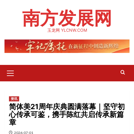
Skip
南方发展网
to
content
玉龙网 YLCNW.COM
Primary
Menu
资讯
简体美21周年庆典圆满落幕｜坚守初
心传承可鉴，携手陈红共启传承新篇
章
2026-07-01