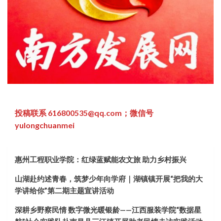
投稿联系 616800535@qq.com；微信号
yulongchuanmei
惠州工程职业学院：红绿蓝赋能农文旅 助力乡村振兴
山湖赴约述青春，筑梦少年向学府｜湖镇镇开展“把我的大
学讲给你”第二期主题宣讲活动
深耕乡野察民情 数字微光暖银龄——江西服装学院“数据星