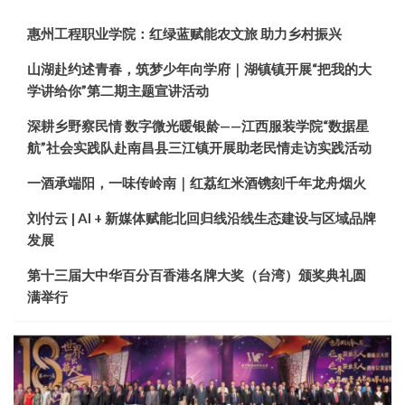
惠州工程职业学院：红绿蓝赋能农文旅 助力乡村振兴
山湖赴约述青春，筑梦少年向学府｜湖镇镇开展“把我的大
学讲给你”第二期主题宣讲活动
深耕乡野察民情 数字微光暖银龄——江西服装学院“数据星
航”社会实践队赴南昌县三江镇开展助老民情走访实践活动
一酒承端阳，一味传岭南｜红荔红米酒镌刻千年龙舟烟火
刘付云 | AI + 新媒体赋能北回归线沿线生态建设与区域品牌
发展
第十三届大中华百分百香港名牌大奖（台湾）颁奖典礼圆
满举行