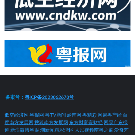
备案号：
粤ICP备2023062670号
低空经济网
粤报网
粤TV新闻
岭南网
粤精彩
网易粤产经
百
度南方发展网
搜狐南方发展网
东方财富壹财经
网易广东报
道
新浪微博粤眼
潮新闻精彩湾区
人民视频南粤之窗
爱奇艺