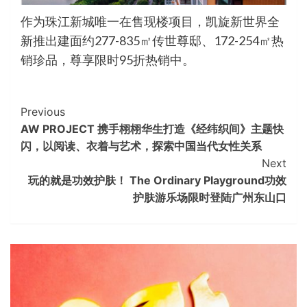
作为珠江新城唯一在售现楼项目，凯旋新世界全
新推出建面约277-835㎡传世尊邸、172-254㎡热
销珍品，尊享限时95折热销中。
Continue
Previous
AW PROJECT 携手栩栩华生打造《经纬织间》主题快
Reading
闪，以阅读、衣着与艺术，探索中国当代女性关系
Next
玩的就是功效护肤！ The Ordinary Playground功效
护肤游乐场限时登陆广州东山口