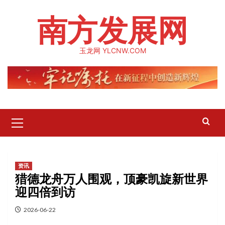
Skip
南方发展网
to
content
玉龙网 YLCNW.COM
Primary
Menu
资讯
猎德龙舟万人围观，顶豪凯旋新世界
迎四倍到访
2026-06-22