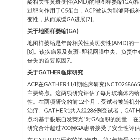
龄相关性黄斑变性(AMD)的地图样萎缩(GA
过靶向作用于C5蛋白，ACP被认为能够降低
变性，从而减缓GA进展[7]。
关于地图样萎缩(GA)
地图样萎缩是年龄相关性黄斑变性(AMD)的一
[8]。该疾病累及黄斑–即视网膜中央、负责中
丧失的首要原因7。
关于GATHER临床研究
ACP在GATHER1 I/I期临床研究(NCT02686
主要终点。这两项研究评估了每月玻璃体内给药
性。在两项研究的前12个月，受试者被随机分配
治疗。GATHER1共入组286例受试者，GA
点均基于眼底自发荧光“对GA面积的测量，在
研究合计超过700例GA患者接受了安全性评
在 GATHER2 研究的第2年中，第1年接受 A