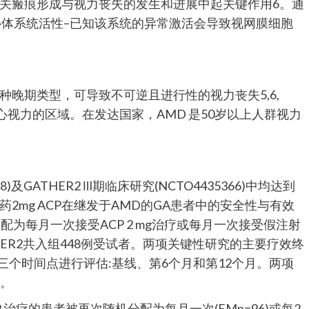
)相关瘢痕形成与视力丧失的发生和进展中起关键作用6。通
补体系统活性–已知该系统的异常激活会导致视网膜细胞
种晚期类型，可导致不可逆且进行性的视力丧失5,6,
心视力的区域。在发达国家，AMD 是50岁以上人群视力
658)及GATHER2 Ⅲ期临床研究(NCTO4435366)中均达到
2mg ACP在继发于AMD的GA患者中的安全性与有效
为每月一次接受ACP 2 mg治疗或每月一次接受假注射
THER2共入组448例受试者。两项关键性研究的主要疗效终
三个时间点进行评估:基线、第6个月和第12个月。两项
估。
CP 治疗的患者被再次随机分配为每月一次(EMn=96)或每2