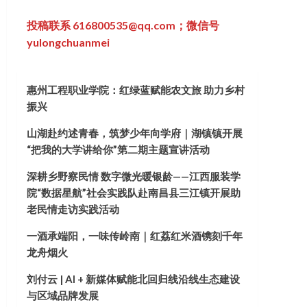
投稿联系 616800535@qq.com；微信号
yulongchuanmei
惠州工程职业学院：红绿蓝赋能农文旅 助力乡村
振兴
山湖赴约述青春，筑梦少年向学府｜湖镇镇开展
“把我的大学讲给你”第二期主题宣讲活动
深耕乡野察民情 数字微光暖银龄——江西服装学
院“数据星航”社会实践队赴南昌县三江镇开展助
老民情走访实践活动
一酒承端阳，一味传岭南｜红荔红米酒镌刻千年
龙舟烟火
刘付云 | AI + 新媒体赋能北回归线沿线生态建设
与区域品牌发展