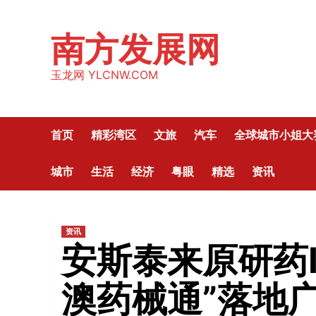
Skip
to
南方发展网
content
玉龙网 YLCNW.COM
首页
精彩湾区
文旅
汽车
全球城市小姐大
城市
生活
经济
粤眼
精选
资讯
资讯
安斯泰来原研药I
澳药械通”落地