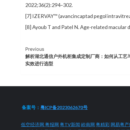
2022;36(2):294–302.
[7] IZERVAY™ (avancincaptad pegol intravitrea
[8] Ayoub T and Patel N. Age-related macular 
Continue
Previous
解析湖北通信户外机柜集成定制厂商：如何从工艺
Reading
实效进行选型
备案号：
粤ICP备2023062670号
低空经济网
粤报网
粤TV新闻
岭南网
粤精彩
网易粤产