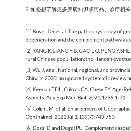
3. 如您想了解更多疾病知识或药品、诊疗相
[1] Boyer DS, et al. The pathophysiology of g
degeneration and the complement pathway as a
[2] YANG K,LIANG Y B, GAO L Q, PENG Y,SHEN
rural Chinese popu- lation:the Handan eyest
[3] Wu J, et al. National, regional, and provin
China in 2020: an updated systematic review a
[4] Keenan TDL, Cukras CA, Chew EY. Age-Rel
Aspects. Adv Exp Med Biol. 2021;1256:1-31.
[5] Colijn JM, et al. Enlargement of Geographi
Ophthalmol. 2021 Jul 1;139(7):743-750.
[6] Desai D and Dugel PU. Complement cascade 