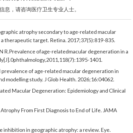
关信息，请咨询医疗卫生专业人士。
eographic atrophy secondary to age-related macular
 therapeutic target. Retina. 2017;37(5):819-835.
 R.Prevalence ofage-relatedmacular degeneration in a
udy[J].0phthalmology,2011,118(7):1395-1401.
cial prevalence of age-related macular degeneration in
nd modelling study. J Glob Health. 2026;16:04062.
ated Macular Degeneration: Epidemiology and Clinical
c Atrophy From First Diagnosis to End of Life. JAMA
inhibition in geographic atrophy: a review. Eye.