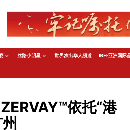
赛
丝路小明星
世界杰出华人频道
IBH·亚洲国际
ZERVAY™依托“港
广州