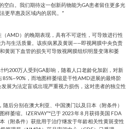
症上的空白。我们期待这一创新药物能为GA患者留住更多光
法更早惠及区域内的居民。”
性（AMD）的晚期表现，具有不可逆性，可导致进行性
能力与生活质量。该疾病累及黄斑——即视网膜中央负责
和黄斑下血管的损失可导致视网膜组织明显变薄和萎
，预计约200万人受到GA影响，随着人口老龄化加剧，对新
占85%~90%，而地图样萎缩是干性AMD进展的最终阶
者会发展为法定盲或出现严重视力损伤，这对患者的独立性
DA批准，随后分别在澳大利亚、中国澳门以及日本（附条件）
。IZERVAY™已于 2023 年 8 月获得美国 FDA
本（附条件）获批用于治疗继发于年龄相关性黄斑变性