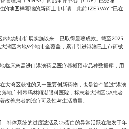
督管理局（NMPA）药品审评中心（CDE）已受理
性的地图样萎缩的新药上市申请，此前 IZERVAY™已在
湾区内地城市扩展实施以来，已取得显著成效。截至2025
现大湾区内地9个地市全覆盖，累计引进港澳已上市药械
地临床急需进口港澳药品医疗器械预审品种数据库，用
l）是安斯泰来在大湾区获批的又一重要创新药物，也是首个通过“港澳
次落地广州希玛林顺潮眼科医院，标志着大湾区GA患者
著改善患者的治疗可及性与生活质量。
6]。补体系统的过度激活及C5蛋白的异常活跃在继发于年