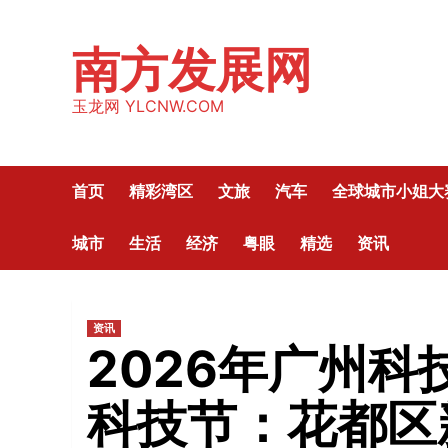
Skip
to
南方发展网
content
玉龙网 YLCNW.COM
首页
精彩湾区
文旅
汽车
全球城市小姐大
城市
生活
经济
粤眼
精选
资讯
资讯
2026年广州
科技节：花都区