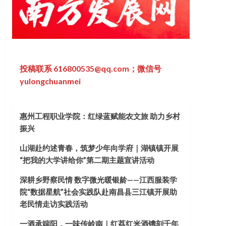
投稿联系 616800535@qq.com；微信号
yulongchuanmei
惠州工程职业学院：红绿蓝赋能农文旅 助力乡村
振兴
山湖赴约述青春，筑梦少年向学府｜湖镇镇开展
“把我的大学讲给你”第二期主题宣讲活动
深耕乡野察民情 数字微光暖银龄——江西服装学
院“数据星航”社会实践队赴南昌县三江镇开展助
老民情走访实践活动
一酒承端阳，一味传岭南｜红荔红米酒镌刻千年