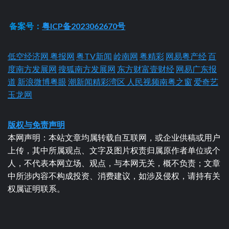
备案号：
粤ICP备2023062670号
低空经济网
粤报网
粤TV新闻
岭南网
粤精彩
网易粤产经
百
度南方发展网
搜狐南方发展网
东方财富壹财经
网易广东报
道
新浪微博粤眼
潮新闻精彩湾区
人民视频南粤之窗
爱奇艺
玉龙网
版权与免责声明
本网声明：本站文章均属转载自互联网，或企业供稿或用户
上传，其中所属观点、文字及图片权责归属原作者单位或个
人，不代表本网立场、观点，与本网无关，概不负责；文章
中所涉内容不构成投资、消费建议，如涉及侵权，请持有关
权属证明联系。