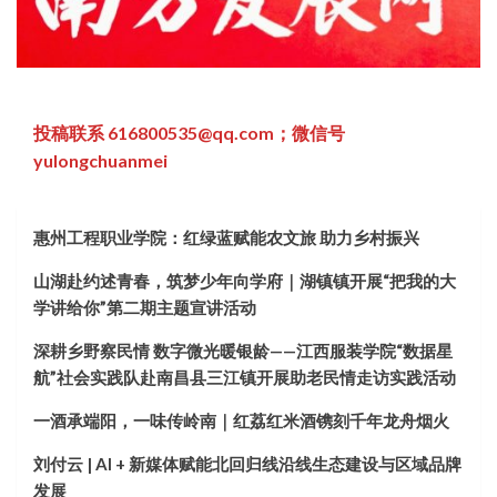
投稿联系 616800535@qq.com；微信号
yulongchuanmei
惠州工程职业学院：红绿蓝赋能农文旅 助力乡村振兴
山湖赴约述青春，筑梦少年向学府｜湖镇镇开展“把我的大
学讲给你”第二期主题宣讲活动
深耕乡野察民情 数字微光暖银龄——江西服装学院“数据星
航”社会实践队赴南昌县三江镇开展助老民情走访实践活动
一酒承端阳，一味传岭南｜红荔红米酒镌刻千年龙舟烟火
刘付云 | AI + 新媒体赋能北回归线沿线生态建设与区域品牌
发展