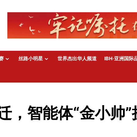
赛
丝路小明星
世界杰出华人频道
IBH·亚洲国际
，智能体“金小帅”接入