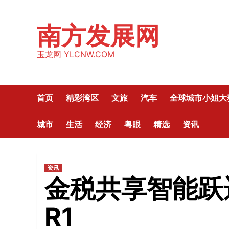
Skip
to
南方发展网
content
玉龙网 YLCNW.COM
首页
精彩湾区
文旅
汽车
全球城市小姐大
城市
生活
经济
粤眼
精选
资讯
资讯
金税共享智能跃迁
R1