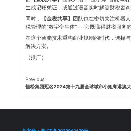
生成记账凭证，或通过语音实时解答财税咨询
同时，
【金税共享】
团队也在密切关注机器人
税管理的“数字孪生体”——它既懂得财税服
在这个智能技术重构商业规则的时代，选择与
解决方案。
（推广）
Continue
Previous
恒松集团冠名2024第十九届全球城市小姐粤港澳
Reading
备案号：
粤ICP备2023062670号