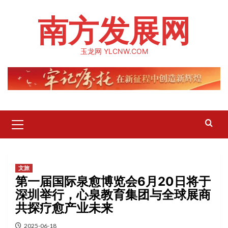
Skip
南方发展网
to
content
玉龙网 YLCNW.COM
Primary
Menu
文旅
第一届国际泉愈博览会6月20日将于
深圳举行，心泉教育集团与全球展商
共探疗愈产业未来
2025-06-18