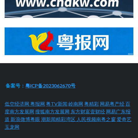
备案号：
粤ICP备2023062670号
低空经济网
粤报网
粤TV新闻
岭南网
粤精彩
网易粤产经
百
度南方发展网
搜狐南方发展网
东方财富壹财经
网易广东报
道
新浪微博粤眼
潮新闻精彩湾区
人民视频南粤之窗
爱奇艺
玉龙网