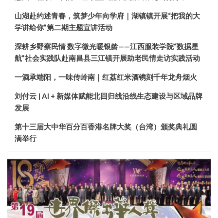
山湖赴约述青春，筑梦少年向学府｜湖镇镇开展“把我的大
学讲给你”第二期主题宣讲活动
深耕乡野察民情 数字微光暖银龄——江西服装学院“数据星
航”社会实践队赴南昌县三江镇开展助老民情走访实践活动
一酒承端阳，一味传岭南｜红荔红米酒镌刻千年龙舟烟火
刘付云 | AI + 新媒体赋能北回归线沿线生态建设与区域品牌
发展
第十三届大中华百分百香港名牌大奖（台湾）颁奖典礼圆
满举行