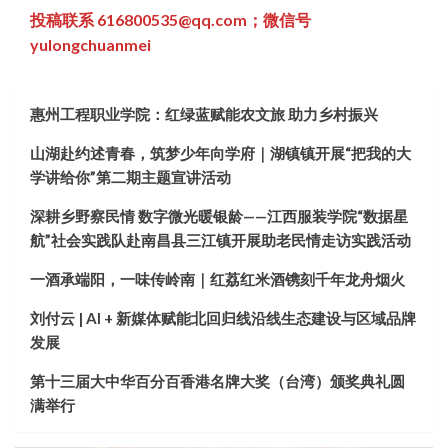
投稿联系 616800535@qq.com；微信号
yulongchuanmei
惠州工程职业学院：红绿蓝赋能农文旅 助力乡村振兴
山湖赴约述青春，筑梦少年向学府｜湖镇镇开展“把我的大
学讲给你”第二期主题宣讲活动
深耕乡野察民情 数字微光暖银龄——江西服装学院“数据星
航”社会实践队赴南昌县三江镇开展助老民情走访实践活动
一酒承端阳，一味传岭南｜红荔红米酒镌刻千年龙舟烟火
刘付云 | AI + 新媒体赋能北回归线沿线生态建设与区域品牌
发展
第十三届大中华百分百香港名牌大奖（台湾）颁奖典礼圆
满举行