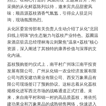
采摘的从化鲜荔陈列以待，邀来宾共品甜蜜风
味；顺昌源荔枝酒香气氤氲，引得众人驻足问
询，现场氛围热烈。
从化区委宣传部有关负责人生动介绍了从化“北回
归线上明珠”的生态魅力与荔枝产业特色。荔圃温
泉酒店驻店总经理林海云则聚焦“温泉+荔枝”核心
资源，深入阐述了其独特的康养价值与深厚的文
化内涵。
荔枝预购签约仪式上，南平村广州珠江南平投资
发展有限公司、广州从化锦一农业经济发展有限
公司与西安建功果业有限公司、西安万象果品有
限公司现场签订了预购协议。这标志着从化荔枝
规模化进军西北市场的战略通道正式打通。未
来，来自南平村和锦一村的高品质荔枝，将依托
建功果业和万象果品的成熟销售网络，快速进入