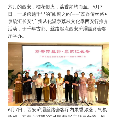
六月的西安，榴花似火，荔香如约而至。6月7
日，一场跨越千里的“甜蜜之约”——“荔香传丝路•
泉韵汇长安”广州从化温泉荔枝文化季西安行推介
活动，于千年古都、丝路起点西安浐灞丝路会客
厅举办。
6月7日，西安浐灞丝路会客厅内果香弥漫，气氛
热烈。在精心打造的“凤凰衔绶”主题展台旁，刚