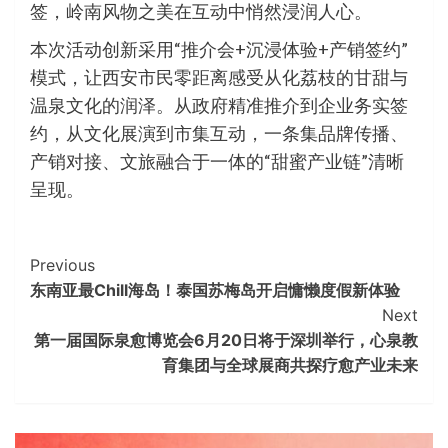
签，岭南风物之美在互动中悄然浸润人心。
本次活动创新采用“推介会+沉浸体验+产销签约”
模式，让西安市民零距离感受从化荔枝的甘甜与
温泉文化的润泽。从政府精准推介到企业务实签
约，从文化展演到市集互动，一条集品牌传播、
产销对接、文旅融合于一体的“甜蜜产业链”清晰
呈现。
Continue
Previous
东南亚最Chill海岛！泰国苏梅岛开启慵懒度假新体验​
Reading
Next
第一届国际泉愈博览会6月20日将于深圳举行，心泉教
育集团与全球展商共探疗愈产业未来