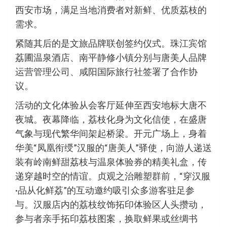
西安市场，满足当地消费者对新鲜、优质荔枝的
需求。
紧随其后的是文旅品牌联创签约仪式。珠江宾馆
荔圃温泉酒店、南平静修小镇分别与唐美人品牌
运营管理公司、咸阳国际旅行社签署了合作协
议。
活动的文化体验从会客厅延伸至西安地标大唐不
夜城。夜幕降临，荔枝化身为文化信使，在盛唐
气象与现代繁华间架起桥梁。开元广场上，身着
华美“凤凰衔绶”汉服的“唐美人”驿使，向游人递送
装有岭南鲜甜荔枝与温泉体验券的精美礼盒，传
递穿越时空的情谊。贞观之治雕塑群前，“穿汉服
·品从化鲜荔”的互动邀约吸引众多游客驻足参
与。汉服店内的荔枝纹饰拓印体验区人头攒动，
参与者亲手拓印荔枝图案，换取鲜果或丝绸书