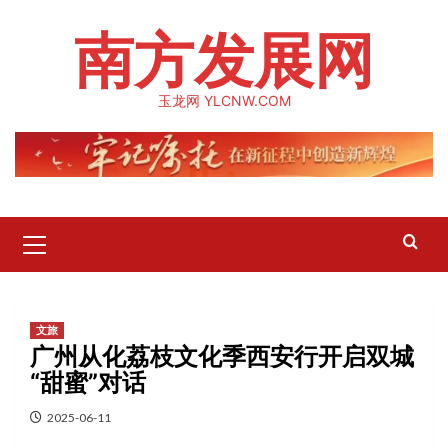
Skip
南方发展网
to
content
玉龙网 YLCNW.COM
Primary
Menu
文旅
广州从化荔枝文化季西安行开启双城
“甜蜜”对话
2025-06-11