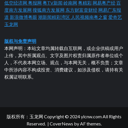
低空经济网
粤报网
粤TV新闻
岭南网
粤精彩
网易粤产经
百
度南方发展网
搜狐南方发展网
东方财富壹财经
网易广东报
道
新浪微博粤眼
潮新闻精彩湾区
人民视频南粤之窗
爱奇艺
玉龙网
版权与免责声明
本网声明：本站文章均属转载自互联网，或企业供稿或用户
上传，其中所属观点、文字及图片权责归属原作者单位或个
人，不代表本网立场、观点，与本网无关，概不负责；文章
中所涉内容不构成投资、消费建议，如涉及侵权，请持有关
权属证明联系。
版权所有：玉龙网 Copyright © 2024 ylcnw.com All Rights
Reserved.
|
CoverNews
by AF themes.