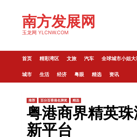
Skip
to
南方发展网
content
玉龙网 YLCNW.COM
首页
精彩湾区
文旅
汽车
全球城市小姐大
城市
生活
经济
粤眼
精选
资讯
推荐
百分百香港名牌奖
精选
粤港商界精英珠
新平台