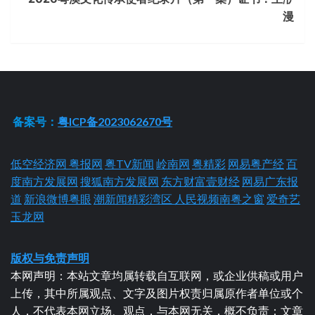
漫
备案号：
粤ICP备2023062670号
低空经济网
粤报网
粤TV新闻
岭南网
粤精彩
网易粤产经
百
度南方发展网
搜狐南方发展网
东方财富壹财经
网易广东报
道
新浪微博粤眼
潮新闻精彩湾区
人民视频南粤之窗
爱奇艺
玉龙网
版权与免责声明
本网声明：本站文章均属转载自互联网，或企业供稿或用户
上传，其中所属观点、文字及图片权责归属原作者单位或个
人，不代表本网立场、观点，与本网无关，概不负责；文章