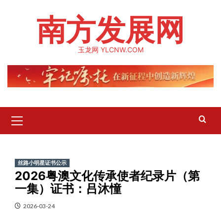
Skip
南方发展网
to
content
玉龙网 YLCNW.COM
Primary
Menu
丝路小明星证书公示
2026粤澳文化传承使者纪录片（第
一集）证书：吕沐憧
2026-03-24