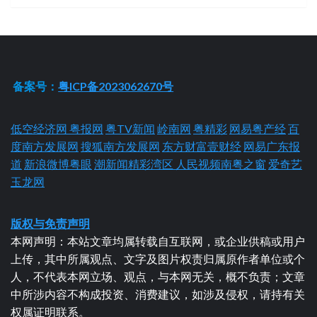
备案号：
粤ICP备2023062670号
低空经济网
粤报网
粤TV新闻
岭南网
粤精彩
网易粤产经
百
度南方发展网
搜狐南方发展网
东方财富壹财经
网易广东报
道
新浪微博粤眼
潮新闻精彩湾区
人民视频南粤之窗
爱奇艺
玉龙网
版权与免责声明
本网声明：本站文章均属转载自互联网，或企业供稿或用户
上传，其中所属观点、文字及图片权责归属原作者单位或个
人，不代表本网立场、观点，与本网无关，概不负责；文章
中所涉内容不构成投资、消费建议，如涉及侵权，请持有关
权属证明联系。