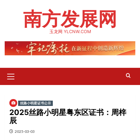
Skip
南方发展网
to
content
玉龙网 YLCNW.COM
Primary
Menu
丝路小明星证书公示
2025丝路小明星粤东区证书：周梓
辰
2025-03-03