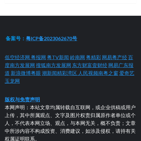
备案号：
粤ICP备2023062670号
低空经济网
粤报网
粤TV新闻
岭南网
粤精彩
网易粤产经
百
度南方发展网
搜狐南方发展网
东方财富壹财经
网易广东报
道
新浪微博粤眼
潮新闻精彩湾区
人民视频南粤之窗
爱奇艺
玉龙网
版权与免责声明
本网声明：本站文章均属转载自互联网，或企业供稿或用户
上传，其中所属观点、文字及图片权责归属原作者单位或个
人，不代表本网立场、观点，与本网无关，概不负责；文章
中所涉内容不构成投资、消费建议，如涉及侵权，请持有关
权属证明联系。