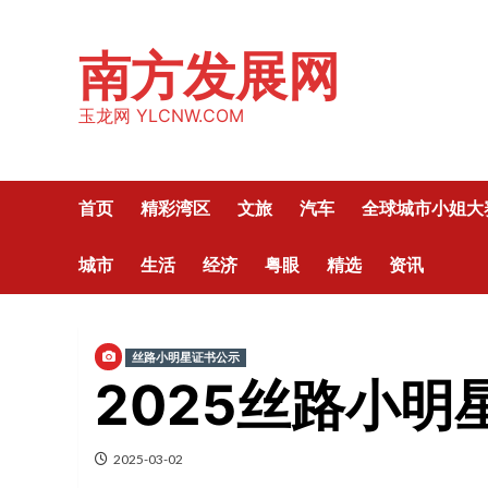
Skip
to
南方发展网
content
玉龙网 YLCNW.COM
首页
精彩湾区
文旅
汽车
全球城市小姐大
城市
生活
经济
粤眼
精选
资讯
丝路小明星证书公示
2025丝路小
2025-03-02