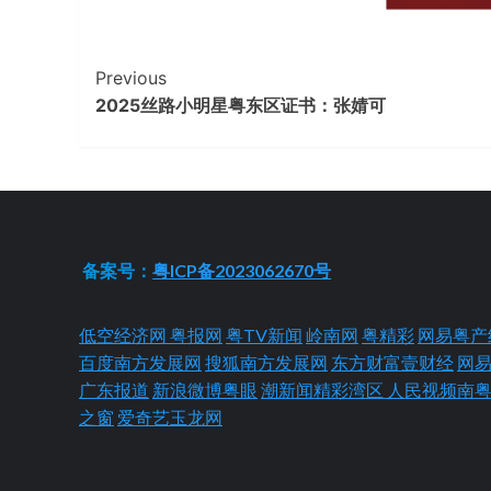
Continue
Previous
2025丝路小明星粤东区证书：张婧可
Reading
备案号：
粤ICP备2023062670号
低空经济网
粤报网
粤TV新闻
岭南网
粤精彩
网易粤产
百度南方发展网
搜狐南方发展网
东方财富壹财经
网
广东报道
新浪微博粤眼
潮新闻精彩湾区
人民视频南
之窗
爱奇艺玉龙网