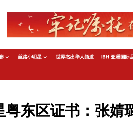
赛
丝路小明星
世界杰出华人频道
IBH·亚洲国际
明星粤东区证书：张婧