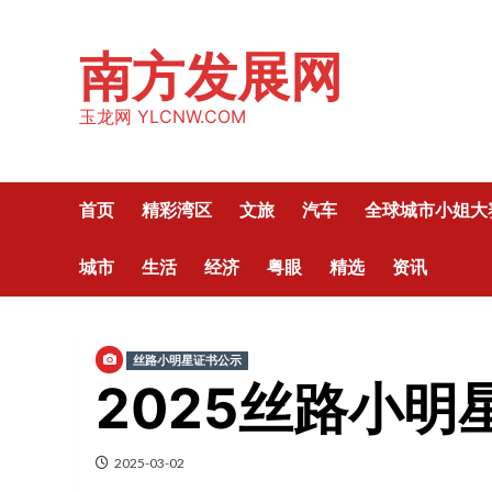
Skip
to
南方发展网
content
玉龙网 YLCNW.COM
首页
精彩湾区
文旅
汽车
全球城市小姐大
城市
生活
经济
粤眼
精选
资讯
丝路小明星证书公示
2025丝路小
2025-03-02