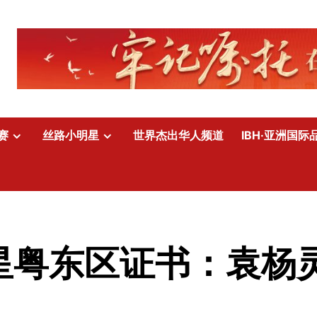
赛
丝路小明星
世界杰出华人频道
IBH·亚洲国际
明星粤东区证书：袁杨