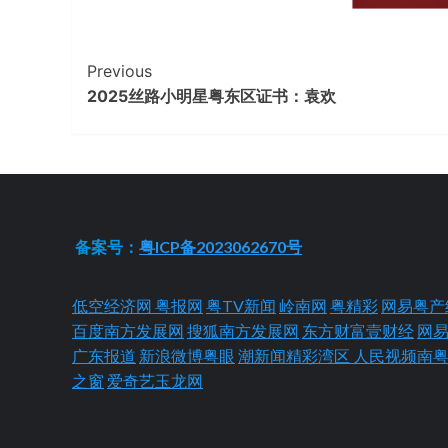
Continue
Previous
2025丝路小明星粤东区证书：袁欢
Reading
备案号：
粤ICP备2023062670号
低空经济网
粤报网
粤TV新闻
岭南网
粤精彩
网易粤产
百度南方发展网
搜狐南方发展网
东方财富壹财经
网
广东报道
新浪微博粤眼
潮新闻精彩湾区
人民视频南
之窗
爱奇艺玉龙网