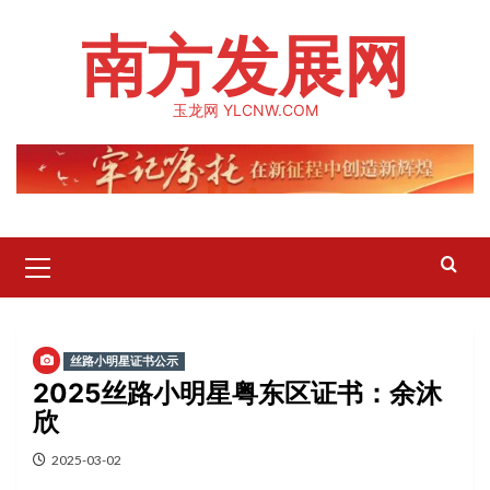
Skip
南方发展网
to
content
玉龙网 YLCNW.COM
Primary
Menu
丝路小明星证书公示
2025丝路小明星粤东区证书：余沐
欣
2025-03-02