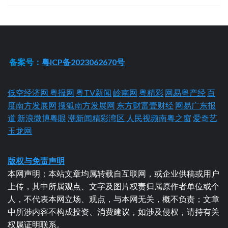
备案号：
粤ICP备2023062670号
低空经济网
粤报网
粤TV新闻
岭南网
粤精彩
网易粤产经
百
度南方发展网
搜狐南方发展网
东方财富壹财经
网易广东报
道
新浪微博粤眼
潮新闻精彩湾区
人民视频南粤之窗
爱奇艺
玉龙网
版权与免责声明
本网声明：本站文章均属转载自互联网，或企业供稿或用户
上传，其中所属观点、文字及图片权责归属原作者单位或个
人，不代表本网立场、观点，与本网无关，概不负责；文章
中所涉内容不构成投资、消费建议，如涉及侵权，请持有关
权属证明联系。