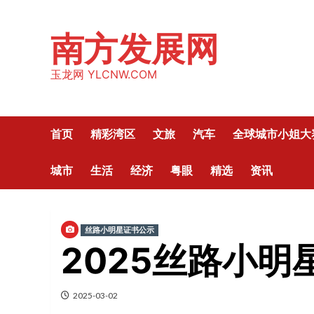
Skip
to
南方发展网
content
玉龙网 YLCNW.COM
首页
精彩湾区
文旅
汽车
全球城市小姐大
城市
生活
经济
粤眼
精选
资讯
丝路小明星证书公示
2025丝路小
2025-03-02