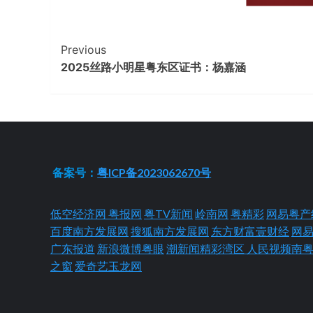
Continue
Previous
2025丝路小明星粤东区证书：杨嘉涵
Reading
备案号：
粤ICP备2023062670号
低空经济网
粤报网
粤TV新闻
岭南网
粤精彩
网易粤产
百度南方发展网
搜狐南方发展网
东方财富壹财经
网
广东报道
新浪微博粤眼
潮新闻精彩湾区
人民视频南
之窗
爱奇艺玉龙网