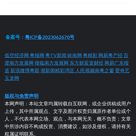
备案号：
粤ICP备2023062670号
低空经济网
粤报网
粤TV新闻
岭南网
粤精彩
网易粤产经
百
度南方发展网
搜狐南方发展网
东方财富壹财经
网易广东报
道
新浪微博粤眼
潮新闻精彩湾区
人民视频南粤之窗
爱奇艺
玉龙网
版权与免责声明
本网声明：本站文章均属转载自互联网，或企业供稿或用户
上传，其中所属观点、文字及图片权责归属原作者单位或个
人，不代表本网立场、观点，与本网无关，概不负责；文章
中所涉内容不构成投资、消费建议，如涉及侵权，请持有关
权属证明联系。