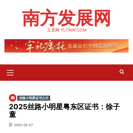
Skip
南方发展网
to
content
玉龙网 YLCNW.COM
Primary
Menu
丝路小明星证书公示
2025丝路小明星粤东区证书：徐子
童
2025-02-27