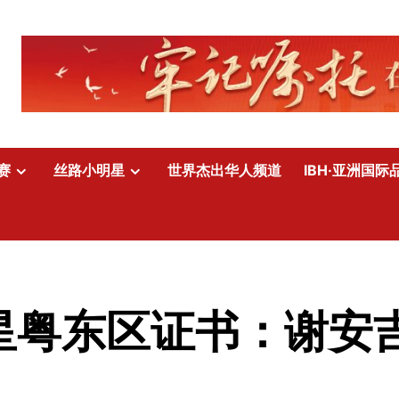
赛
丝路小明星
世界杰出华人频道
IBH·亚洲国际
明星粤东区证书：谢安