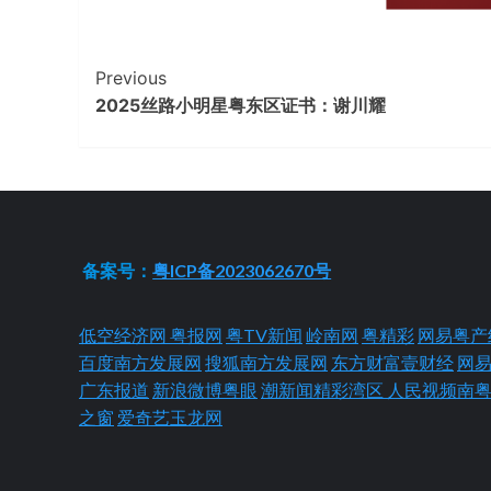
Continue
Previous
2025丝路小明星粤东区证书：谢川耀
Reading
备案号：
粤ICP备2023062670号
低空经济网
粤报网
粤TV新闻
岭南网
粤精彩
网易粤产
百度南方发展网
搜狐南方发展网
东方财富壹财经
网
广东报道
新浪微博粤眼
潮新闻精彩湾区
人民视频南
之窗
爱奇艺玉龙网