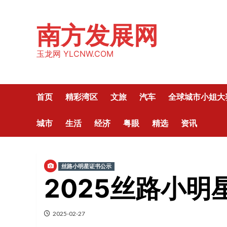
Skip
to
南方发展网
content
玉龙网 YLCNW.COM
首页
精彩湾区
文旅
汽车
全球城市小姐大
城市
生活
经济
粤眼
精选
资讯
丝路小明星证书公示
2025丝路小
2025-02-27