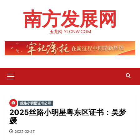
Skip
南方发展网
to
content
玉龙网 YLCNW.COM
Primary
Menu
丝路小明星证书公示
2025丝路小明星粤东区证书：吴梦
媛
2025-02-27