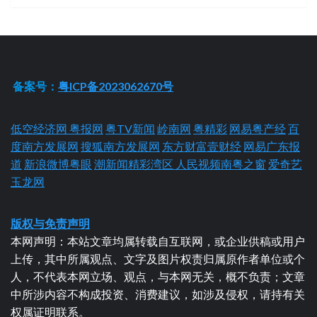
备案号：
粤ICP备2023062670号
低空经济网
粤报网
粤TV新闻
岭南网
粤精彩
网易粤产经
百
度南方发展网
搜狐南方发展网
东方财富壹财经
网易广东报
道
新浪微博粤眼
潮新闻精彩湾区
人民视频南粤之窗
爱奇艺
玉龙网
版权与免责声明
本网声明：本站文章均属转载自互联网，或企业供稿或用户
上传，其中所属观点、文字及图片权责归属原作者单位或个
人，不代表本网立场、观点，与本网无关，概不负责；文章
中所涉内容不构成投资、消费建议，如涉及侵权，请持有关
权属证明联系。