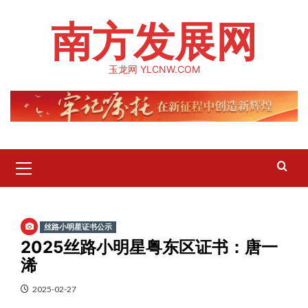
Skip
南方发展网
to
content
玉龙网 YLCNW.COM
Primary
Menu
丝路小明星证书公示
2025丝路小明星粤东区证书：唐一
浠
2025-02-27