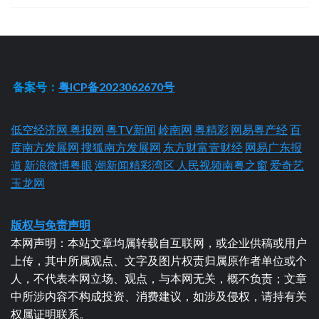
备案号：
粤ICP备2023062670号
低空经济网
粤报网
粤TV新闻
岭南网
粤精彩
网易粤产经
百
度南方发展网
搜狐南方发展网
东方财富壹财经
网易广东报
道
新浪微博粤眼
潮新闻精彩湾区
人民视频南粤之窗
爱奇艺
玉龙网
版权与免责声明
本网声明：本站文章均属转载自互联网，或企业供稿或用户
上传，其中所属观点、文字及图片权责归属原作者单位或个
人，不代表本网立场、观点，与本网无关，概不负责；文章
中所涉内容不构成投资、消费建议，如涉及侵权，请持有关
权属证明联系。