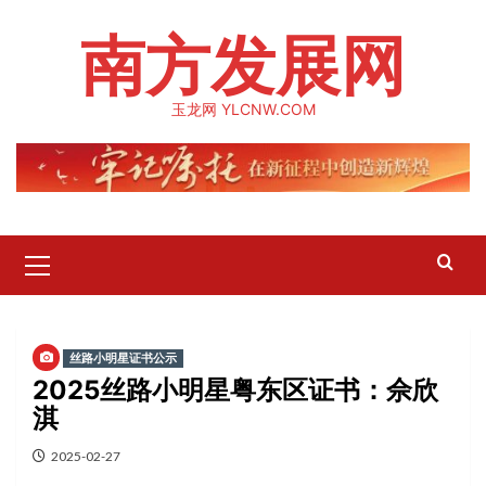
Skip
南方发展网
to
content
玉龙网 YLCNW.COM
Primary
Menu
丝路小明星证书公示
2025丝路小明星粤东区证书：佘欣
淇
2025-02-27