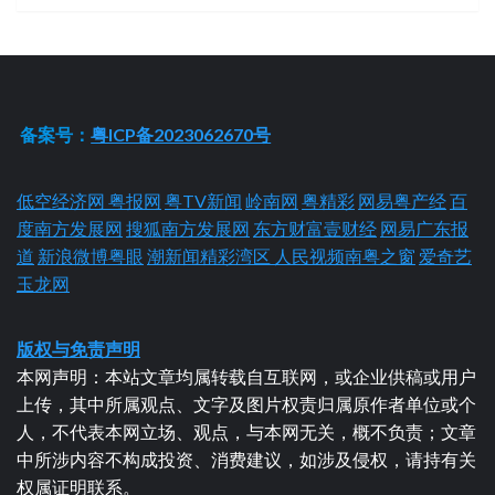
备案号：
粤ICP备2023062670号
低空经济网
粤报网
粤TV新闻
岭南网
粤精彩
网易粤产经
百
度南方发展网
搜狐南方发展网
东方财富壹财经
网易广东报
道
新浪微博粤眼
潮新闻精彩湾区
人民视频南粤之窗
爱奇艺
玉龙网
版权与免责声明
本网声明：本站文章均属转载自互联网，或企业供稿或用户
上传，其中所属观点、文字及图片权责归属原作者单位或个
人，不代表本网立场、观点，与本网无关，概不负责；文章
中所涉内容不构成投资、消费建议，如涉及侵权，请持有关
权属证明联系。