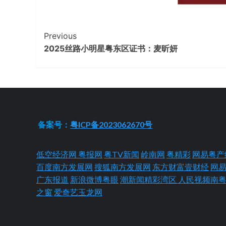
Continue
Previous
2025丝路小明星粤东区证书：麦昕妍
Reading
备案号：
粤ICP备2023062670号
低空经济网
粤报网
粤TV新闻
岭南网
粤精彩
网易粤产
百度南方发展网
搜狐南方发展网
东方财富壹财经
网
广东报道
新浪微博粤眼
潮新闻精彩湾区
人民视频南
之窗
爱奇艺玉龙网