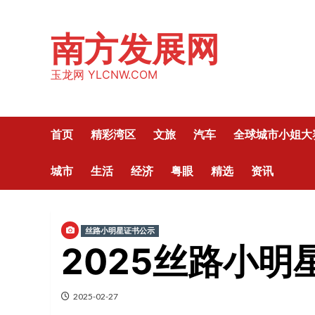
Skip
to
南方发展网
content
玉龙网 YLCNW.COM
首页
精彩湾区
文旅
汽车
全球城市小姐大
城市
生活
经济
粤眼
精选
资讯
丝路小明星证书公示
2025丝路小
2025-02-27