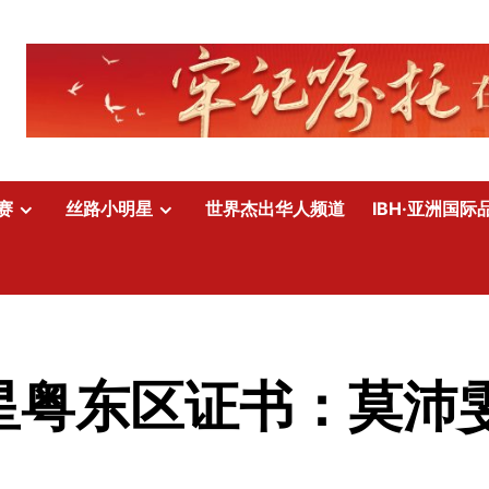
赛
丝路小明星
世界杰出华人频道
IBH·亚洲国际
明星粤东区证书：莫沛