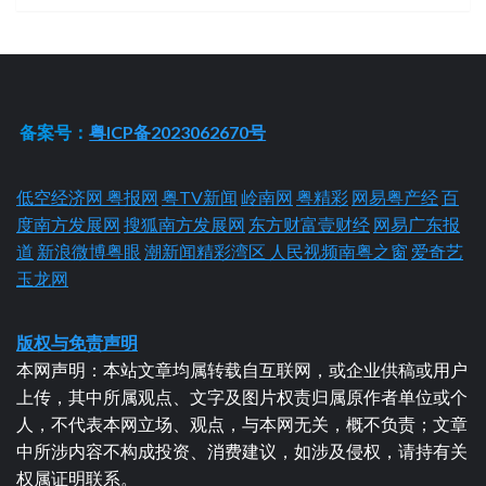
备案号：
粤ICP备2023062670号
低空经济网
粤报网
粤TV新闻
岭南网
粤精彩
网易粤产经
百
度南方发展网
搜狐南方发展网
东方财富壹财经
网易广东报
道
新浪微博粤眼
潮新闻精彩湾区
人民视频南粤之窗
爱奇艺
玉龙网
版权与免责声明
本网声明：本站文章均属转载自互联网，或企业供稿或用户
上传，其中所属观点、文字及图片权责归属原作者单位或个
人，不代表本网立场、观点，与本网无关，概不负责；文章
中所涉内容不构成投资、消费建议，如涉及侵权，请持有关
权属证明联系。