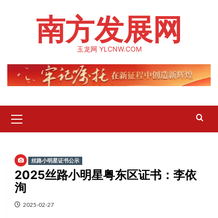
Skip
南方发展网
to
content
玉龙网 YLCNW.COM
Primary
Menu
丝路小明星证书公示
2025丝路小明星粤东区证书：李依
洵
2025-02-27