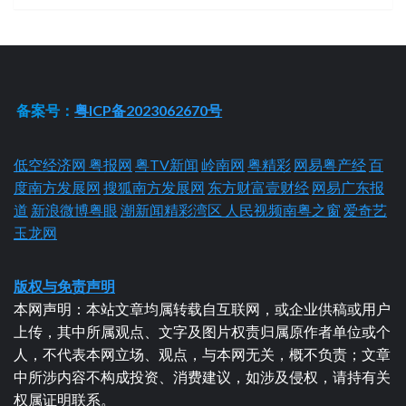
备案号：
粤ICP备2023062670号
低空经济网
粤报网
粤TV新闻
岭南网
粤精彩
网易粤产经
百
度南方发展网
搜狐南方发展网
东方财富壹财经
网易广东报
道
新浪微博粤眼
潮新闻精彩湾区
人民视频南粤之窗
爱奇艺
玉龙网
版权与免责声明
本网声明：本站文章均属转载自互联网，或企业供稿或用户
上传，其中所属观点、文字及图片权责归属原作者单位或个
人，不代表本网立场、观点，与本网无关，概不负责；文章
中所涉内容不构成投资、消费建议，如涉及侵权，请持有关
权属证明联系。