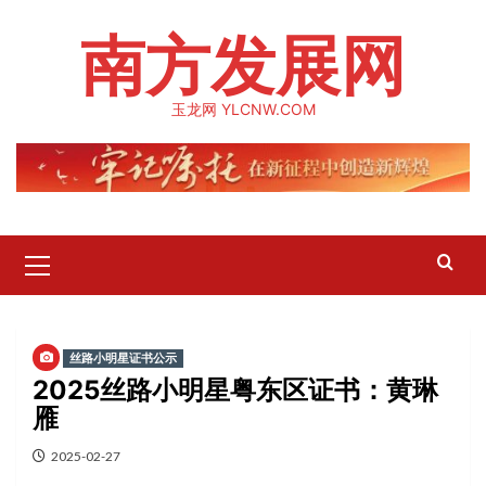
Skip
南方发展网
to
content
玉龙网 YLCNW.COM
Primary
Menu
丝路小明星证书公示
2025丝路小明星粤东区证书：黄琳
雁
2025-02-27