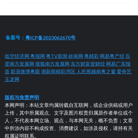
备案号：
粤ICP备2023062670号
低空经济网
粤报网
粤TV新闻
岭南网
粤精彩
网易粤产经
百
度南方发展网
搜狐南方发展网
东方财富壹财经
网易广东报
道
新浪微博粤眼
潮新闻精彩湾区
人民视频南粤之窗
爱奇艺
玉龙网
版权与免责声明
本网声明：本站文章均属转载自互联网，或企业供稿或用户
上传，其中所属观点、文字及图片权责归属原作者单位或个
人，不代表本网立场、观点，与本网无关，概不负责；文章
中所涉内容不构成投资、消费建议，如涉及侵权，请持有关
权属证明联系。