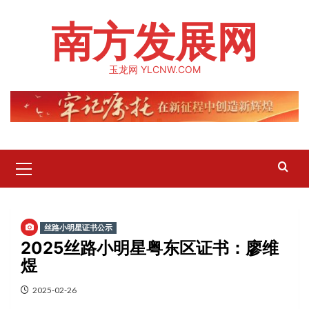
Skip
南方发展网
to
content
玉龙网 YLCNW.COM
Primary
Menu
丝路小明星证书公示
2025丝路小明星粤东区证书：廖维
煜
2025-02-26