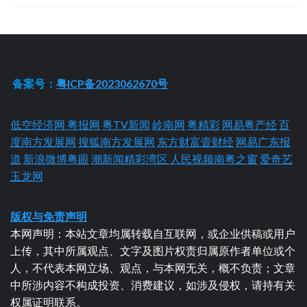
备案号：
粤ICP备2023062670号
低空经济网
粤报网
粤TV新闻
岭南网
粤精彩
网易粤产经
百
度南方发展网
搜狐南方发展网
东方财富壹财经
网易广东报
道
新浪微博粤眼
潮新闻精彩湾区
人民视频南粤之窗
爱奇艺
玉龙网
版权与免责声明
本网声明：本站文章均属转载自互联网，或企业供稿或用户
上传，其中所属观点、文字及图片权责归属原作者单位或个
人，不代表本网立场、观点，与本网无关，概不负责；文章
中所涉内容不构成投资、消费建议，如涉及侵权，请持有关
权属证明联系。