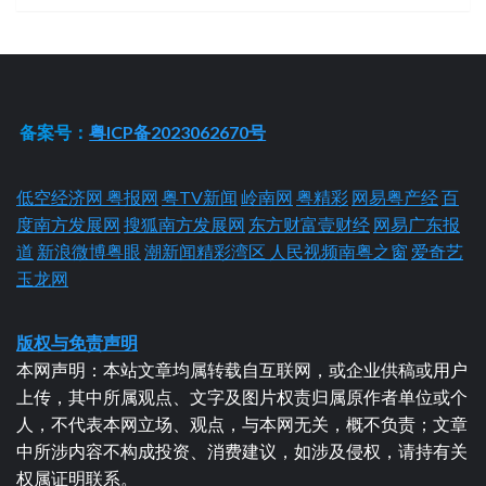
备案号：
粤ICP备2023062670号
低空经济网
粤报网
粤TV新闻
岭南网
粤精彩
网易粤产经
百
度南方发展网
搜狐南方发展网
东方财富壹财经
网易广东报
道
新浪微博粤眼
潮新闻精彩湾区
人民视频南粤之窗
爱奇艺
玉龙网
版权与免责声明
本网声明：本站文章均属转载自互联网，或企业供稿或用户
上传，其中所属观点、文字及图片权责归属原作者单位或个
人，不代表本网立场、观点，与本网无关，概不负责；文章
中所涉内容不构成投资、消费建议，如涉及侵权，请持有关
权属证明联系。