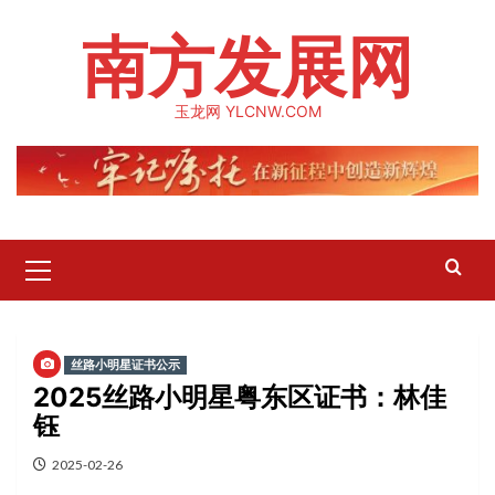
Skip
南方发展网
to
content
玉龙网 YLCNW.COM
Primary
Menu
丝路小明星证书公示
2025丝路小明星粤东区证书：林佳
钰
2025-02-26