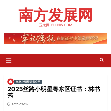
Skip
南方发展网
to
content
玉龙网 YLCNW.COM
Primary
Menu
丝路小明星证书公示
2025丝路小明星粤东区证书：林书
筠
2025-02-26