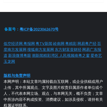
备案号：
粤ICP备2023062670号
低空经济网
粤报网
粤TV新闻
岭南网
粤精彩
网易粤产经
百
度南方发展网
搜狐南方发展网
东方财富壹财经
网易广东报
道
新浪微博粤眼
潮新闻精彩湾区
人民视频南粤之窗
爱奇艺
玉龙网
版权与免责声明
本网声明：本站文章均属转载自互联网，或企业供稿或用户
上传，其中所属观点、文字及图片权责归属原作者单位或个
人，不代表本网立场、观点，与本网无关，概不负责；文章
中所涉内容不构成投资、消费建议，如涉及侵权，请持有关
权属证明联系。