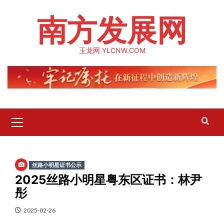
Skip
南方发展网
to
content
玉龙网 YLCNW.COM
Primary
Menu
丝路小明星证书公示
2025丝路小明星粤东区证书：林尹
彤
2025-02-26