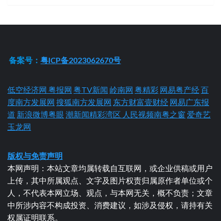
备案号：
粤ICP备2023062670号
低空经济网
粤报网
粤TV新闻
岭南网
粤精彩
网易粤产经
百
度南方发展网
搜狐南方发展网
东方财富壹财经
网易广东报
道
新浪微博粤眼
潮新闻精彩湾区
人民视频南粤之窗
爱奇艺
玉龙网
版权与免责声明
本网声明：本站文章均属转载自互联网，或企业供稿或用户
上传，其中所属观点、文字及图片权责归属原作者单位或个
人，不代表本网立场、观点，与本网无关，概不负责；文章
中所涉内容不构成投资、消费建议，如涉及侵权，请持有关
权属证明联系。