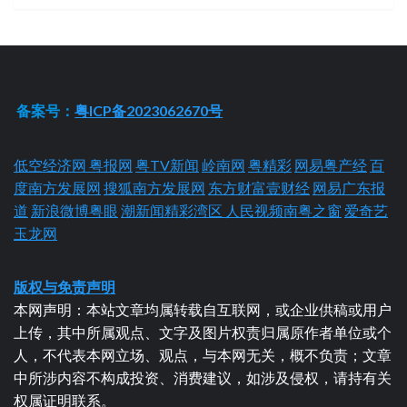
备案号：
粤ICP备2023062670号
低空经济网
粤报网
粤TV新闻
岭南网
粤精彩
网易粤产经
百
度南方发展网
搜狐南方发展网
东方财富壹财经
网易广东报
道
新浪微博粤眼
潮新闻精彩湾区
人民视频南粤之窗
爱奇艺
玉龙网
版权与免责声明
本网声明：本站文章均属转载自互联网，或企业供稿或用户
上传，其中所属观点、文字及图片权责归属原作者单位或个
人，不代表本网立场、观点，与本网无关，概不负责；文章
中所涉内容不构成投资、消费建议，如涉及侵权，请持有关
权属证明联系。