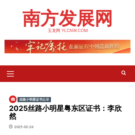
Skip
南方发展网
to
content
玉龙网 YLCNW.COM
Primary
Menu
丝路小明星证书公示
2025丝路小明星粤东区证书：李欣
然
2025-02-26