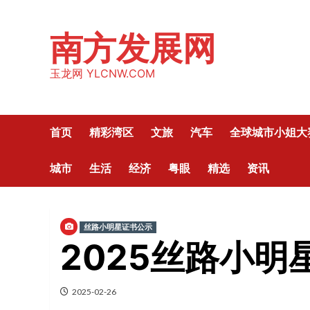
Skip
to
南方发展网
content
玉龙网 YLCNW.COM
首页
精彩湾区
文旅
汽车
全球城市小姐大
城市
生活
经济
粤眼
精选
资讯
丝路小明星证书公示
2025丝路小
2025-02-26