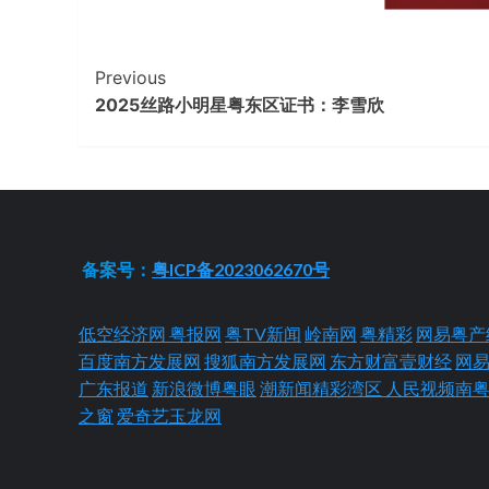
Continue
Previous
2025丝路小明星粤东区证书：李雪欣
Reading
备案号：
粤ICP备2023062670号
低空经济网
粤报网
粤TV新闻
岭南网
粤精彩
网易粤产
百度南方发展网
搜狐南方发展网
东方财富壹财经
网
广东报道
新浪微博粤眼
潮新闻精彩湾区
人民视频南
之窗
爱奇艺玉龙网