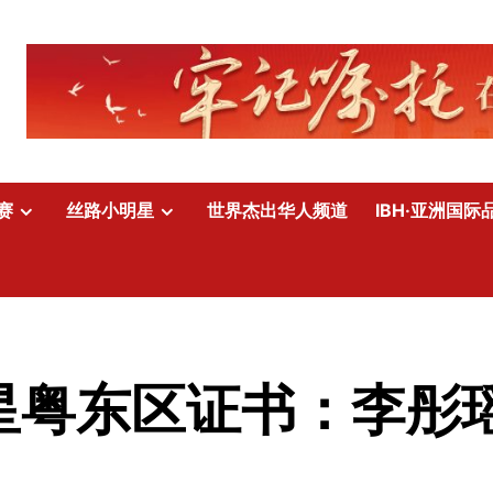
赛
丝路小明星
世界杰出华人频道
IBH·亚洲国际
明星粤东区证书：李彤