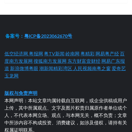
备案号：
粤ICP备2023062670号
低空经济网
粤报网
粤TV新闻
岭南网
粤精彩
网易粤产经
百
度南方发展网
搜狐南方发展网
东方财富壹财经
网易广东报
道
新浪微博粤眼
潮新闻精彩湾区
人民视频南粤之窗
爱奇艺
玉龙网
版权与免责声明
本网声明：本站文章均属转载自互联网，或企业供稿或用户
上传，其中所属观点、文字及图片权责归属原作者单位或个
人，不代表本网立场、观点，与本网无关，概不负责；文章
中所涉内容不构成投资、消费建议，如涉及侵权，请持有关
权属证明联系。