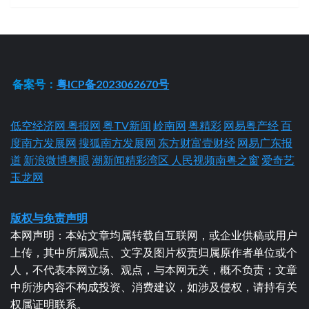
备案号：
粤ICP备2023062670号
低空经济网
粤报网
粤TV新闻
岭南网
粤精彩
网易粤产经
百
度南方发展网
搜狐南方发展网
东方财富壹财经
网易广东报
道
新浪微博粤眼
潮新闻精彩湾区
人民视频南粤之窗
爱奇艺
玉龙网
版权与免责声明
本网声明：本站文章均属转载自互联网，或企业供稿或用户
上传，其中所属观点、文字及图片权责归属原作者单位或个
人，不代表本网立场、观点，与本网无关，概不负责；文章
中所涉内容不构成投资、消费建议，如涉及侵权，请持有关
权属证明联系。