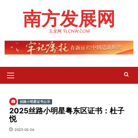
Skip
南方发展网
to
content
玉龙网 YLCNW.COM
Primary
Menu
丝路小明星证书公示
2025丝路小明星粤东区证书：杜子
悦
2025-02-26