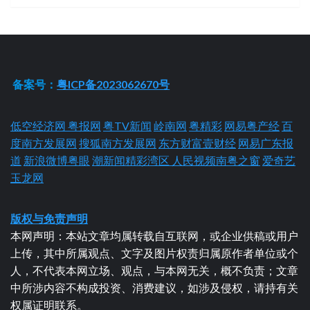
备案号：
粤ICP备2023062670号
低空经济网
粤报网
粤TV新闻
岭南网
粤精彩
网易粤产经
百
度南方发展网
搜狐南方发展网
东方财富壹财经
网易广东报
道
新浪微博粤眼
潮新闻精彩湾区
人民视频南粤之窗
爱奇艺
玉龙网
版权与免责声明
本网声明：本站文章均属转载自互联网，或企业供稿或用户
上传，其中所属观点、文字及图片权责归属原作者单位或个
人，不代表本网立场、观点，与本网无关，概不负责；文章
中所涉内容不构成投资、消费建议，如涉及侵权，请持有关
权属证明联系。