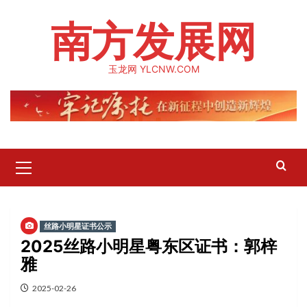
Skip
南方发展网
to
content
玉龙网 YLCNW.COM
Primary
Menu
丝路小明星证书公示
2025丝路小明星粤东区证书：郭梓
雅
2025-02-26