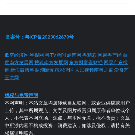
备案号：
粤ICP备2023062670号
低空经济网
粤报网
粤TV新闻
岭南网
粤精彩
网易粤产经
百
度南方发展网
搜狐南方发展网
东方财富壹财经
网易广东报
道
新浪微博粤眼
潮新闻精彩湾区
人民视频南粤之窗
爱奇艺
玉龙网
版权与免责声明
本网声明：本站文章均属转载自互联网，或企业供稿或用户
上传，其中所属观点、文字及图片权责归属原作者单位或个
人，不代表本网立场、观点，与本网无关，概不负责；文章
中所涉内容不构成投资、消费建议，如涉及侵权，请持有关
权属证明联系。