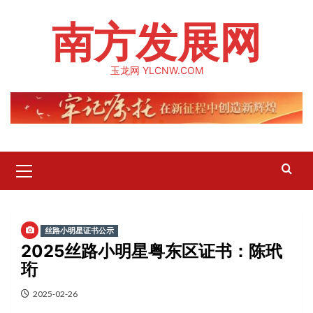
Skip
南方发展网
to
content
玉龙网 YLCNW.COM
Primary
Menu
丝路小明星证书公示
2025丝路小明星粤东区证书：陈玳
珩
2025-02-26