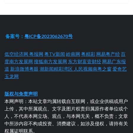
备案号：
粤ICP备2023062670号
低空经济网
粤报网
粤TV新闻
岭南网
粤精彩
网易粤产经
百
度南方发展网
搜狐南方发展网
东方财富壹财经
网易广东报
道
新浪微博粤眼
潮新闻精彩湾区
人民视频南粤之窗
爱奇艺
玉龙网
版权与免责声明
本网声明：本站文章均属转载自互联网，或企业供稿或用户
上传，其中所属观点、文字及图片权责归属原作者单位或个
人，不代表本网立场、观点，与本网无关，概不负责；文章
中所涉内容不构成投资、消费建议，如涉及侵权，请持有关
权属证明联系。