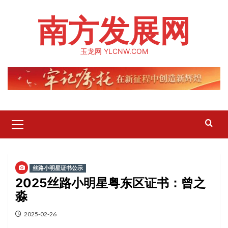
Skip
南方发展网
to
content
玉龙网 YLCNW.COM
Primary
Menu
丝路小明星证书公示
2025丝路小明星粤东区证书：曾之
淼
2025-02-26