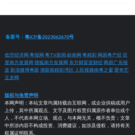
备案号：
粤ICP备2023062670号
低空经济网
粤报网
粤TV新闻
岭南网
粤精彩
网易粤产经
百
度南方发展网
搜狐南方发展网
东方财富壹财经
网易广东报
道
新浪微博粤眼
潮新闻精彩湾区
人民视频南粤之窗
爱奇艺
玉龙网
版权与免责声明
本网声明：本站文章均属转载自互联网，或企业供稿或用户
上传，其中所属观点、文字及图片权责归属原作者单位或个
人，不代表本网立场、观点，与本网无关，概不负责；文章
中所涉内容不构成投资、消费建议，如涉及侵权，请持有关
权属证明联系。