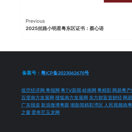
Continue
Previous
2025丝路小明星粤东区证书：蔡心语
Reading
备案号：
粤ICP备2023062670号
低空经济网
粤报网
粤TV新闻
岭南网
粤精彩
网易粤产
百度南方发展网
搜狐南方发展网
东方财富壹财经
网
广东报道
新浪微博粤眼
潮新闻精彩湾区
人民视频南
之窗
爱奇艺玉龙网