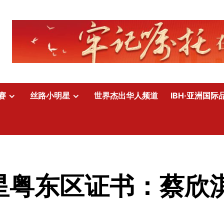
赛
丝路小明星
世界杰出华人频道
IBH·亚洲国际
明星粤东区证书：蔡欣