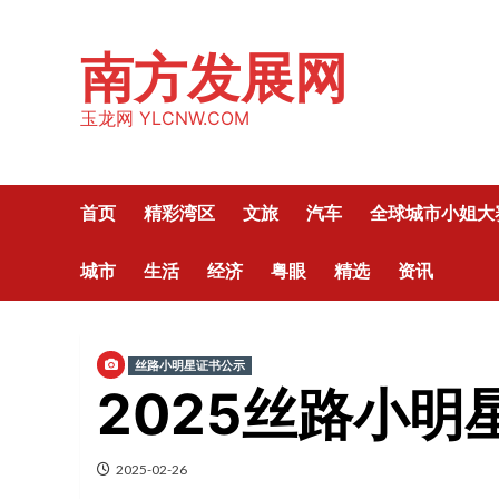
Skip
to
南方发展网
content
玉龙网 YLCNW.COM
首页
精彩湾区
文旅
汽车
全球城市小姐大
城市
生活
经济
粤眼
精选
资讯
丝路小明星证书公示
2025丝路小
2025-02-26