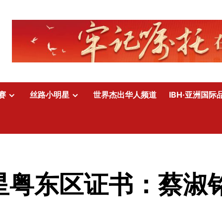
赛
丝路小明星
世界杰出华人频道
IBH·亚洲国际
明星粤东区证书：蔡淑