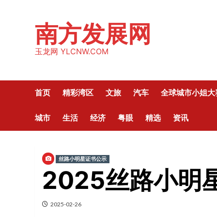
Skip
to
南方发展网
content
玉龙网 YLCNW.COM
首页
精彩湾区
文旅
汽车
全球城市小姐大
城市
生活
经济
粤眼
精选
资讯
丝路小明星证书公示
2025丝路小
2025-02-26