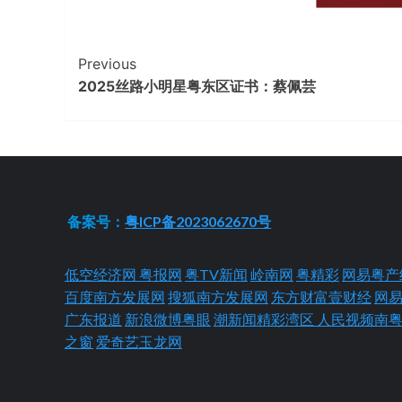
Continue
Previous
2025丝路小明星粤东区证书：蔡佩芸
Reading
备案号：
粤ICP备2023062670号
低空经济网
粤报网
粤TV新闻
岭南网
粤精彩
网易粤产
百度南方发展网
搜狐南方发展网
东方财富壹财经
网
广东报道
新浪微博粤眼
潮新闻精彩湾区
人民视频南
之窗
爱奇艺玉龙网