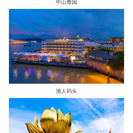
中山詹园
渔人码头