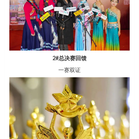
2#总决赛回馈
一赛双证