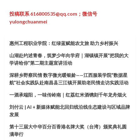
投稿联系 616800535@qq.com；微信号
yulongchuanmei
惠州工程职业学院：红绿蓝赋能农文旅 助力乡村振兴
山湖赴约述青春，筑梦少年向学府｜湖镇镇开展“把我的大
学讲给你”第二期主题宣讲活动
深耕乡野察民情 数字微光暖银龄——江西服装学院“数据星
航”社会实践队赴南昌县三江镇开展助老民情走访实践活动
一酒承端阳，一味传岭南｜红荔红米酒镌刻千年龙舟烟火
刘付云 | AI + 新媒体赋能北回归线沿线生态建设与区域品牌
发展
第十三届大中华百分百香港名牌大奖（台湾）颁奖典礼圆
满举行