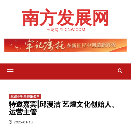
Skip
南方发展网
to
content
玉龙网 YLCNW.COM
Primary
Menu
丝路小明星特邀名单
特邀嘉宾|邱漫洁 艺煌文化创始人、
运营主管
2025-01-10