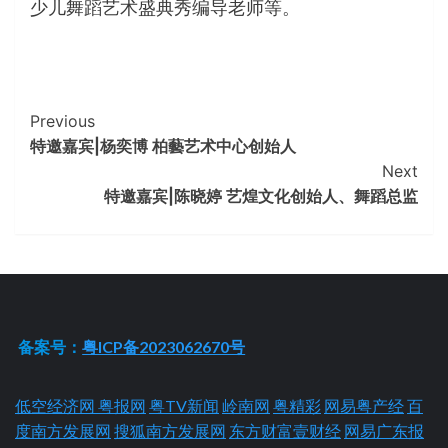
少儿舞蹈艺术盛典秀编导老师等。
Continue
Previous
特邀嘉宾|杨奕博 柏藝艺术中心创始人
Reading
Next
特邀嘉宾|陈晓婷 艺煌文化创始人、舞蹈总监
备案号：
粤ICP备2023062670号
低空经济网
粤报网
粤TV新闻
岭南网
粤精彩
网易粤产经
百
度南方发展网
搜狐南方发展网
东方财富壹财经
网易广东报