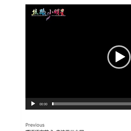
视
频
播
放
器
00:00
Continue
Previous