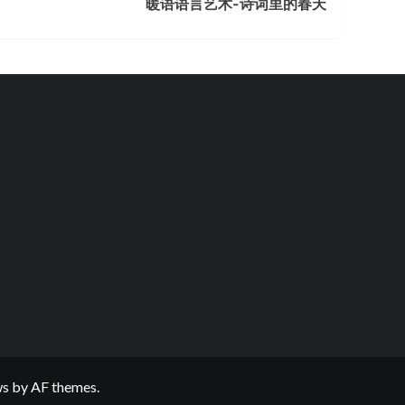
暖语语言艺术-诗词里的春天
ws
by AF themes.