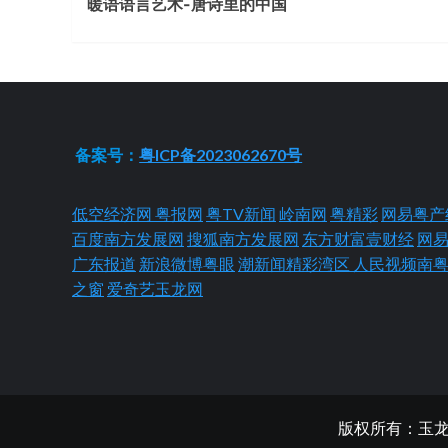
暖语语言艺术-唐诗里的中国
Reading
备案号：
粤ICP备2023062670号
低空经济网
粤报网
粤TV新闻
岭南网
粤精彩
网易粤产
百度南方发展网
搜狐南方发展网
东方财富壹财经
网
广东报道
新浪微博粤眼
潮新闻精彩湾区
人民视频南
之窗
爱奇艺玉龙网
版权所有：玉龙网 Cop