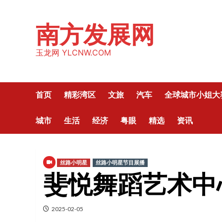
Skip
to
南方发展网
content
玉龙网 YLCNW.COM
首页
精彩湾区
文旅
汽车
全球城市小姐大
城市
生活
经济
粤眼
精选
资讯
丝路小明星
丝路小明星节目展播
斐悦舞蹈艺术中
2025-02-05