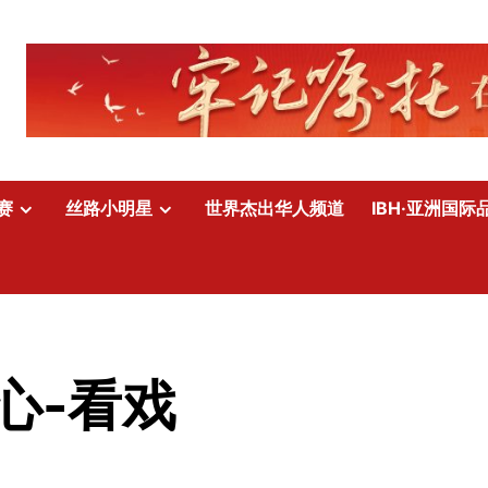
赛
丝路小明星
世界杰出华人频道
IBH·亚洲国际
心-看戏