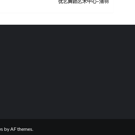
优艺舞蹈艺术中心-清羽
ws
by AF themes.