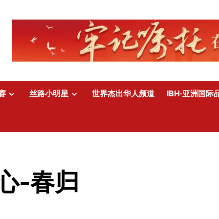
赛
丝路小明星
世界杰出华人频道
IBH·亚洲国际
心-春归