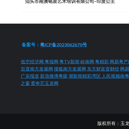
汕头市南澳铭星艺术培训有限公司-印度公主
Reading
备案号：
粤ICP备2023062670号
低空经济网
粤报网
粤TV新闻
岭南网
粤精彩
网易粤产
百度南方发展网
搜狐南方发展网
东方财富壹财经
网
广东报道
新浪微博粤眼
潮新闻精彩湾区
人民视频南
之窗
爱奇艺玉龙网
版权所有：玉龙网 Cop