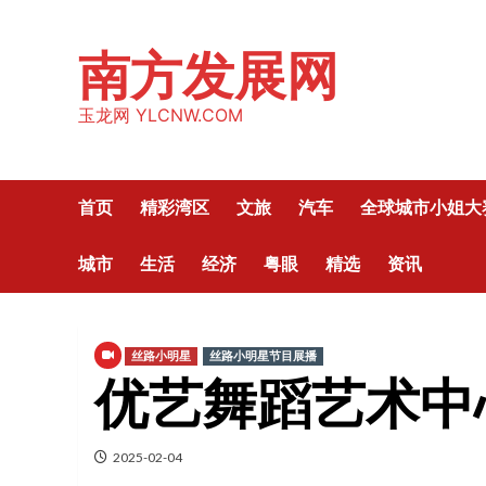
Skip
to
南方发展网
content
玉龙网 YLCNW.COM
首页
精彩湾区
文旅
汽车
全球城市小姐大
城市
生活
经济
粤眼
精选
资讯
丝路小明星
丝路小明星节目展播
优艺舞蹈艺术中
2025-02-04