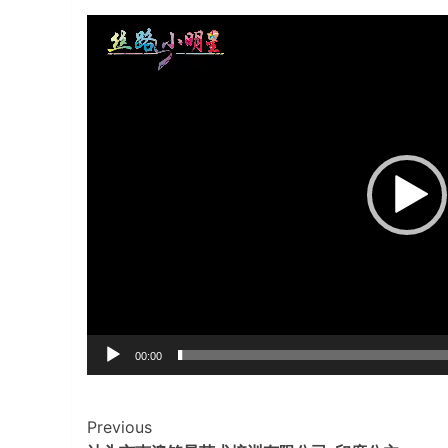
视
频
播
放
器
00:00
Continue
Previous