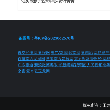
汕头市影子艺术中心-荷叶青青
Reading
备案号：
粤ICP备2023062670号
低空经济网
粤报网
粤TV新闻
岭南网
粤精彩
网易粤产
百度南方发展网
搜狐南方发展网
东方财富壹财经
网
广东报道
新浪微博粤眼
潮新闻精彩湾区
人民视频南
之窗
爱奇艺玉龙网
版权所有：玉龙网 Cop