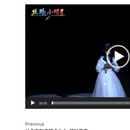
视
频
播
放
器
00:00
Continue
Previous