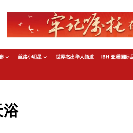
赛
丝路小明星
世界杰出华人频道
IBH·亚洲国际
天浴