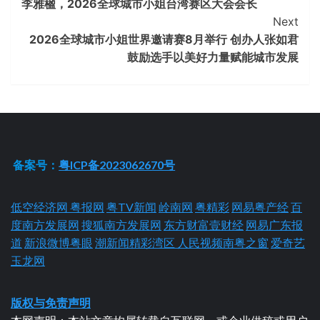
李雅楹，2026全球城市小姐台湾赛区大会会长
Reading
Next
2026全球城市小姐世界邀请赛8月举行 创办人张如君
鼓励选手以美好力量赋能城市发展
备案号：
粤ICP备2023062670号
低空经济网
粤报网
粤TV新闻
岭南网
粤精彩
网易粤产经
百
度南方发展网
搜狐南方发展网
东方财富壹财经
网易广东报
道
新浪微博粤眼
潮新闻精彩湾区
人民视频南粤之窗
爱奇艺
玉龙网
版权与免责声明