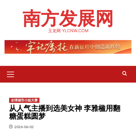
Skip
南方发展网
to
content
玉龙网 YLCNW.COM
Primary
Menu
全球城市小姐大赛
从人气主播到选美女神 李雅楹用翻
糖蛋糕圆梦
2026-06-02