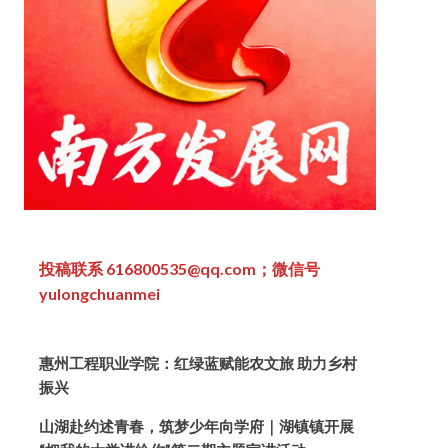
投稿联系 616800535@qq.com；微信号
yulongchuanmei
惠州工程职业学院：红绿蓝赋能农文旅 助力乡村
振兴
山湖赴约述青春，筑梦少年向学府｜湖镇镇开展