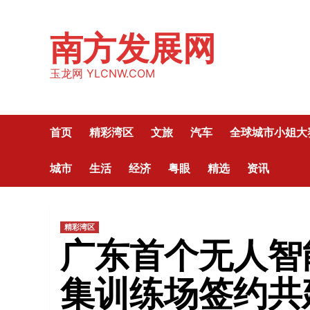
Skip
to
南方发展网
content
玉龙网 YLCNW.COM
首页
精彩湾区
文旅
汽车
全球城市小姐大
城市
生活
经济
粤眼
精选
资讯
精彩湾区
广东首个无人智
集训练场签约共