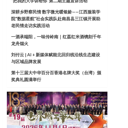
“把我的大学讲给你”第二期主题宣讲活动
深耕乡野察民情 数字微光暖银龄——江西服装学
院“数据星航”社会实践队赴南昌县三江镇开展助
老民情走访实践活动
一酒承端阳，一味传岭南｜红荔红米酒镌刻千年
龙舟烟火
刘付云 | AI + 新媒体赋能北回归线沿线生态建设
与区域品牌发展
第十三届大中华百分百香港名牌大奖（台湾）颁
奖典礼圆满举行