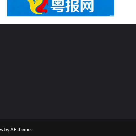
ws
by AF themes.