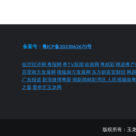
备案号：
粤ICP备2023062670号
低空经济网
粤报网
粤TV新闻
岭南网
粤精彩
网易粤产
百度南方发展网
搜狐南方发展网
东方财富壹财经
网
广东报道
新浪微博粤眼
潮新闻精彩湾区
人民视频南
之窗
爱奇艺玉龙网
版权所有：玉龙网 Cop