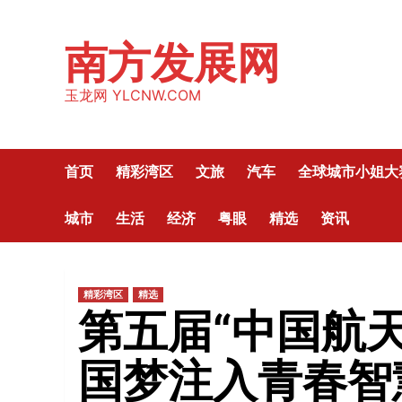
Skip
to
南方发展网
content
玉龙网 YLCNW.COM
首页
精彩湾区
文旅
汽车
全球城市小姐大
城市
生活
经济
粤眼
精选
资讯
精彩湾区
精选
第五届“中国航天
国梦注入青春智