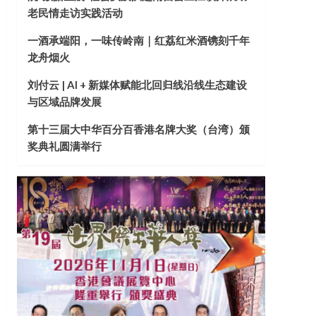
老民情走访实践活动
一酒承端阳，一味传岭南｜红荔红米酒镌刻千年
龙舟烟火
刘付云 | AI + 新媒体赋能北回归线沿线生态建设
与区域品牌发展
第十三届大中华百分百香港名牌大奖（台湾）颁
奖典礼圆满举行