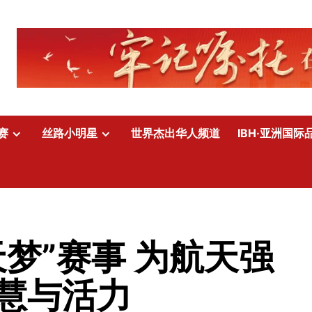
赛
丝路小明星
世界杰出华人频道
IBH·亚洲国际
梦”赛事 为航天强
慧与活力