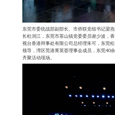
东莞市委统战部副部长、市侨联党组书记梁燕
长杜润江，东莞市茶山镇党委委员谢少波，香
视台香港辩事处有限公司总经理朱可，东莞松
领导，湾区莞港菁英荟理事会成员，东莞40余
齐聚活动现场。