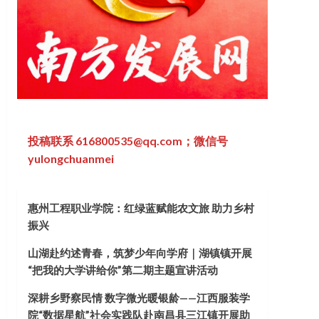
投稿联系 616800535@qq.com；微信号
yulongchuanmei
惠州工程职业学院：红绿蓝赋能农文旅 助力乡村
振兴
山湖赴约述青春，筑梦少年向学府｜湖镇镇开展
“把我的大学讲给你”第二期主题宣讲活动
深耕乡野察民情 数字微光暖银龄——江西服装学
院“数据星航”社会实践队赴南昌县三江镇开展助